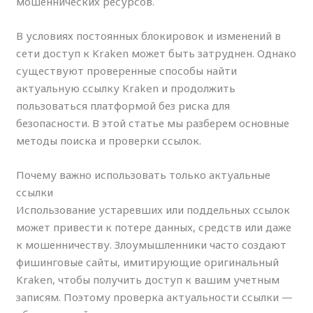
мошеннических ресурсов.
В условиях постоянных блокировок и изменений в
сети доступ к Kraken может быть затруднен. Однако
существуют проверенные способы найти
актуальную ссылку Kraken и продолжить
пользоваться платформой без риска для
безопасности. В этой статье мы разберем основные
методы поиска и проверки ссылок.
Почему важно использовать только актуальные
ссылки
Использование устаревших или поддельных ссылок
может привести к потере данных, средств или даже
к мошенничеству. Злоумышленники часто создают
фишинговые сайты, имитирующие оригинальный
Kraken, чтобы получить доступ к вашим учетным
записям. Поэтому проверка актуальности ссылки —