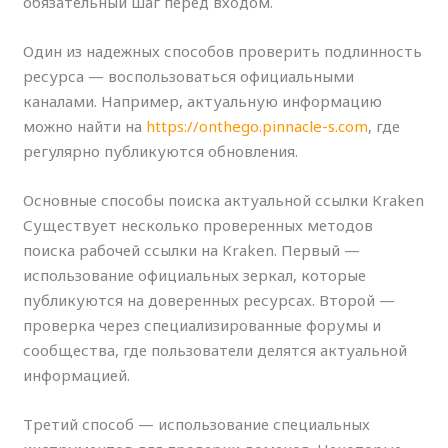
обязательный шаг перед входом.
Один из надежных способов проверить подлинность
ресурса — воспользоваться официальными
каналами. Например, актуальную информацию
можно найти на
https://onthego.pinnacle-s.com
, где
регулярно публикуются обновления.
Основные способы поиска актуальной ссылки Kraken
Существует несколько проверенных методов
поиска рабочей ссылки на Kraken. Первый —
использование официальных зеркал, которые
публикуются на доверенных ресурсах. Второй —
проверка через специализированные форумы и
сообщества, где пользователи делятся актуальной
информацией.
Третий способ — использование специальных