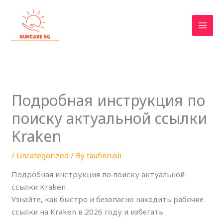
Skip
to
content
Подробная инструкция по
поиску актуальной ссылки
Kraken
/
Uncategorized
/ By
taufinrusli
Подробная инструкция по поиску актуальной
ссылки Kraken
Узнайте, как быстро и безопасно находить рабочие
ссылки на Kraken в 2026 году и избегать