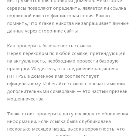
инструментов для проверки доменов. Некоторые
сервисы позволяют определить, является ли ссылка
подлинной или это фишинговая копия. Важно
помнить, что Kraken никогда не запрашивает личные
данные через сторонние сайты.
Как проверить безопасность ссылки
Перед переходом по любой ссылке, претендующей
на актуальность, необходимо провести базовую
проверку. Убедитесь, что соединение защищено
(HTTPS), а доменное имя соответствует
официальному. Избегайте ссылок с опечатками или
дополнительными символами — это частый признак
мошенничества.
Также стоит проверить дату последнего обновления
информации. Если ссылка была опубликована
несколько месяцев назад, высока вероятность, что