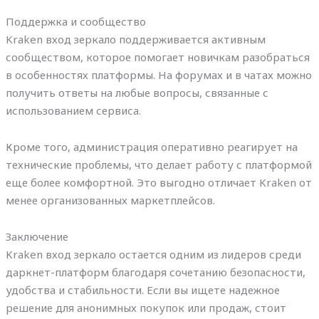
Поддержка и сообщество
Kraken вход зеркало поддерживается активным
сообществом, которое помогает новичкам разобраться
в особенностях платформы. На форумах и в чатах можно
получить ответы на любые вопросы, связанные с
использованием сервиса.
Кроме того, администрация оперативно реагирует на
технические проблемы, что делает работу с платформой
еще более комфортной. Это выгодно отличает Kraken от
менее организованных маркетплейсов.
Заключение
Kraken вход зеркало остается одним из лидеров среди
даркнет-платформ благодаря сочетанию безопасности,
удобства и стабильности. Если вы ищете надежное
решение для анонимных покупок или продаж, стоит